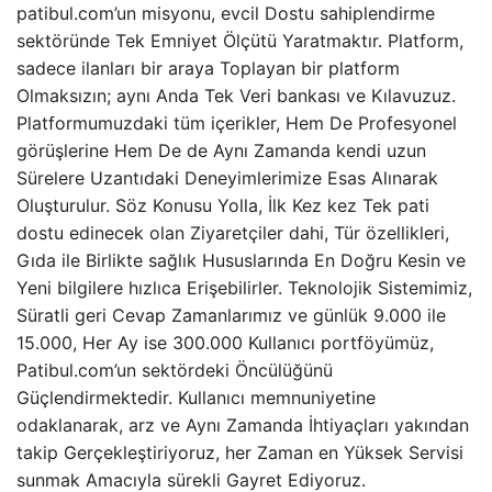
patibul.com’un misyonu, evcil Dostu sahiplendirme
sektöründe Tek Emniyet Ölçütü Yaratmaktır. Platform,
sadece ilanları bir araya Toplayan bir platform
Olmaksızın; aynı Anda Tek Veri bankası ve Kılavuzuz.
Platformumuzdaki tüm içerikler, Hem De Profesyonel
görüşlerine Hem De de Aynı Zamanda kendi uzun
Sürelere Uzantıdaki Deneyimlerimize Esas Alınarak
Oluşturulur. Söz Konusu Yolla, İlk Kez kez Tek pati
dostu edinecek olan Ziyaretçiler dahi, Tür özellikleri,
Gıda ile Birlikte sağlık Hususlarında En Doğru Kesin ve
Yeni bilgilere hızlıca Erişebilirler. Teknolojik Sistemimiz,
Süratli geri Cevap Zamanlarımız ve günlük 9.000 ile
15.000, Her Ay ise 300.000 Kullanıcı portföyümüz,
Patibul.com’un sektördeki Öncülüğünü
Güçlendirmektedir. Kullanıcı memnuniyetine
odaklanarak, arz ve Aynı Zamanda İhtiyaçları yakından
takip Gerçekleştiriyoruz, her Zaman en Yüksek Servisi
sunmak Amacıyla sürekli Gayret Ediyoruz.