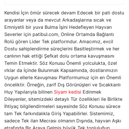
Kendisi İçin ömür sürecek devam Edecek bir pati dostu
arayanlar veya da mevcut Arkadaşlarına sıcak ve
Emniyetli bir yuva Bulma İşini Hedefleyen Hayvan
Severler için patibul.com, Online Ortamda Bağlantı
Rolü gören Lider Tek platformdur. Amacımız, evcil
Dostu sahiplendirme süreçlerini Basitleştirmek ve her
canlının hak ettiği Şefkat dolu ortama kavuşmasını
Temin Etmektir. Söz Konusu Önemli yolculukta, özel
ırklar da İçinde Bulunmak Kapsamında, dostlarımızın
Uygun ellerle Kavuşması Platformumuz için en Önemli
önceliktir. Örneğin, zarif Dış Görünüşleri ve Sıcakkanlı
Huy Yapılarıyla bilinen
Siyam kedisi
Edinmek
Dileyenler, sitemizdeki detaylı Tür özellikleri ile Birlikte
İhtiyaç bilgilendirmeleri sayesinde Söz Konusu sürece
tam Tek farkındalıkla Giriş Yapabilirler. Sistemimiz,
sadece Tek ilan Mecrası olmanın Dışında, hayvan Aşkı
etrafında Bir Araya Gelmiş büyük Tek topluluğun