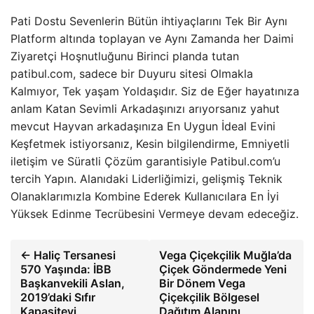
Pati Dostu Sevenlerin Bütün ihtiyaçlarını Tek Bir Aynı
Platform altında toplayan ve Aynı Zamanda her Daimi
Ziyaretçi Hoşnutluğunu Birinci planda tutan
patibul.com, sadece bir Duyuru sitesi Olmakla
Kalmıyor, Tek yaşam Yoldaşıdır. Siz de Eğer hayatınıza
anlam Katan Sevimli Arkadaşınızı arıyorsanız yahut
mevcut Hayvan arkadaşınıza En Uygun İdeal Evini
Keşfetmek istiyorsanız, Kesin bilgilendirme, Emniyetli
iletişim ve Süratli Çözüm garantisiyle Patibul.com’u
tercih Yapın. Alanıdaki Liderliğimizi, gelişmiş Teknik
Olanaklarımızla Kombine Ederek Kullanıcılara En İyi
Yüksek Edinme Tecrübesini Vermeye devam edeceğiz.
← Haliç Tersanesi
Vega Çiçekçilik Muğla’da
570 Yaşında: İBB
Çiçek Göndermede Yeni
Başkanvekili Aslan,
Bir Dönem Vega
2019’daki Sıfır
Çiçekçilik Bölgesel
Kapasiteyi
Dağıtım Alanını