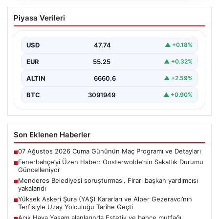
Fenerbahçe’yi Üzen Haber:
Piyasa Verileri
Oosterwolde’nin Sakatlık Durumu
Güncelleniyor
USD
47.74
▲ +0.18%
Fenerbahçe futbol ailesi, geçtiğimiz günlerde oynanan
Sturm Graz maçı sonrası önemli bir haberle sarsıldı.…
EUR
55.25
▲ +0.32%
ALTIN
6660.6
▲ +2.59%
BTC
3091949
▲ +0.90%
Son Eklenen Haberler
07 Ağustos 2026 Cuma Gününün Maç Programı ve Detayları
■
Fenerbahçe’yi Üzen Haber: Oosterwolde’nin Sakatlık Durumu
■
Güncelleniyor
Menderes Belediyesi soruşturması. Firari başkan yardımcısı
■
yakalandı
Yüksek Askeri Şura (YAŞ) Kararları ve Alper Gezeravcı’nın
■
Terfisiyle Uzay Yolculuğu Tarihe Geçti
Açık Hava Yaşam alanlarında Estetik ve bahçe mutfağı
■