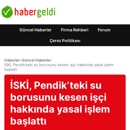
Güncel Haberler
Firma Rehberi
Forum
Çerez Politikası
Haberler
›
Güncel Haberler
›
İSKİ, Pendik’teki su borusunu kesen işçi hakkında yasal işlem
başlattı
İSKİ, Pendik’teki su
borusunu kesen işçi
hakkında yasal işlem
başlattı