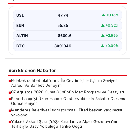
Programı ve Detayları
Bugün, futbolseverler için yoğun bir maç günü olarak
dikkat çekiyor. 07 Ağustos 2026 Cuma…
USD
47.74
▲ +0.18%
EUR
55.25
▲ +0.32%
ALTIN
6660.6
▲ +2.59%
BTC
3091949
▲ +0.90%
Son Eklenen Haberler
Kelebek sohbet platformu İle Çevrim içi İletişimin Seviyeli
■
Adresi Ve Sohbet Deneyimi
07 Ağustos 2026 Cuma Gününün Maç Programı ve Detayları
■
Fenerbahçe’yi Üzen Haber: Oosterwolde’nin Sakatlık Durumu
■
Güncelleniyor
Menderes Belediyesi soruşturması. Firari başkan yardımcısı
■
yakalandı
Yüksek Askeri Şura (YAŞ) Kararları ve Alper Gezeravcı’nın
■
Terfisiyle Uzay Yolculuğu Tarihe Geçti