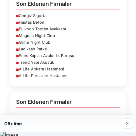
Son Eklenen Firmalar
Cengiz Sigorta
■
Hastaş Beton
■
Bulkoon Toptan Ayakkabı
■
Magusa Night Club
■
Girne Night Club
■
Ladiksan Parke
■
Enes Kaplan Avukatlık Bürosu
■
Trend Yapı Akustik
■
A Life Ankara Hastanesi
■
A Life Pursaklar Hastanesi
■
Son Eklenen Firmalar
Cengiz Sigorta
×
Göz Atın
23/06/2026