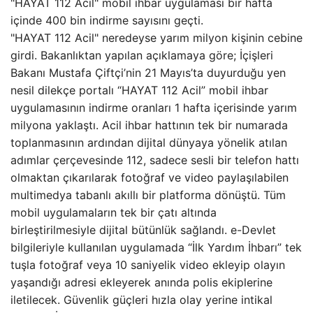
"HAYAT 112 Acil" mobil ihbar uygulaması bir hafta
içinde 400 bin indirme sayısını geçti.
"HAYAT 112 Acil" neredeyse yarım milyon kişinin cebine
girdi. Bakanlıktan yapılan açıklamaya göre; İçişleri
Bakanı Mustafa Çiftçi’nin 21 Mayıs’ta duyurduğu yen
nesil dilekçe portalı “HAYAT 112 Acil” mobil ihbar
uygulamasının indirme oranları 1 hafta içerisinde yarım
milyona yaklaştı. Acil ihbar hattının tek bir numarada
toplanmasının ardından dijital dünyaya yönelik atılan
adımlar çerçevesinde 112, sadece sesli bir telefon hattı
olmaktan çıkarılarak fotoğraf ve video paylaşılabilen
multimedya tabanlı akıllı bir platforma dönüştü. Tüm
mobil uygulamaların tek bir çatı altında
birleştirilmesiyle dijital bütünlük sağlandı. e-Devlet
bilgileriyle kullanılan uygulamada “İlk Yardım İhbarı” tek
tuşla fotoğraf veya 10 saniyelik video ekleyip olayın
yaşandığı adresi ekleyerek anında polis ekiplerine
iletilecek. Güvenlik güçleri hızla olay yerine intikal