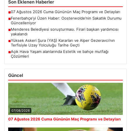
Son Eklenen Haberler
07 Ağustos 2026 Cuma Gününün Maç Programı ve Detayları
■
Fenerbahçe’yi Üzen Haber: Oosterwolde’nin Sakatlık Durumu
■
Güncelleniyor
Menderes Belediyesi soruşturması. Firari başkan yardımcısı
■
yakalandı
Yüksek Askeri Şura (YAŞ) Kararları ve Alper Gezeravcı’nın
■
Terfisiyle Uzay Yolculuğu Tarihe Geçti
Açık Hava Yaşam alanlarında Estetik ve bahçe mutfağı
■
Çözümleri
Güncel
07/08/2026
07 Ağustos 2026 Cuma Gününün Maç Programı ve Detayları