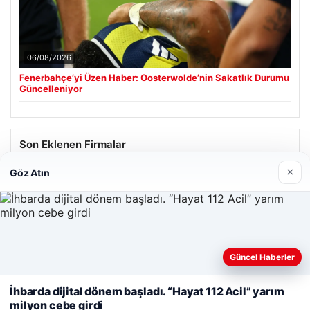
06/08/2026
Fenerbahçe’yi Üzen Haber: Oosterwolde’nin Sakatlık Durumu
Güncelleniyor
Son Eklenen Firmalar
×
Göz Atın
Hastaş Beton
26/05/2026
Güncel Haberler
Web sitemizi nasıl kullandığınızı daha iyi anlayabilmek,
deneyiminizi kişiselleştirmek ve geliştirmek amacıyla çerezler
İhbarda dijital dönem başladı. “Hayat 112 Acil” yarım
kullanıyoruz.
Çerez Politikamız
© 2026 Haber Geldi – Güncel Haberler
milyon cebe girdi