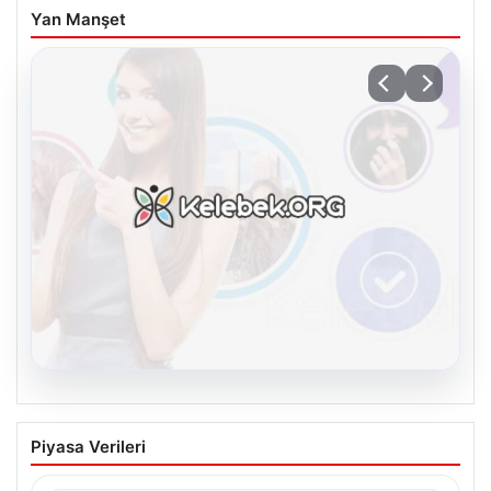
Yan Manşet
08.08.2026
Kelebek sohbet platformu İle Çevrim içi
Piyasa Verileri
İletişimin Seviyeli Adresi Ve Sohbet
Deneyimi