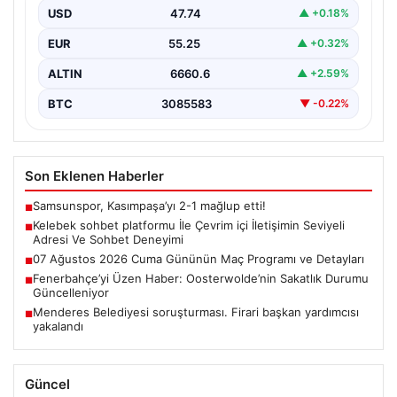
USD
47.74
▲ +0.18%
İnternet çağında bireylerin güvenli bir şekilde bağlantı
sağlaması büyük bir değer ifade etmektedir. Güncel…
EUR
55.25
▲ +0.32%
ALTIN
6660.6
▲ +2.59%
BTC
3085583
▼ -0.22%
Son Eklenen Haberler
Samsunspor, Kasımpaşa’yı 2-1 mağlup etti!
■
Kelebek sohbet platformu İle Çevrim içi İletişimin Seviyeli
■
Adresi Ve Sohbet Deneyimi
07 Ağustos 2026 Cuma Gününün Maç Programı ve Detayları
■
Fenerbahçe’yi Üzen Haber: Oosterwolde’nin Sakatlık Durumu
■
Güncelleniyor
Menderes Belediyesi soruşturması. Firari başkan yardımcısı
■
yakalandı
Güncel