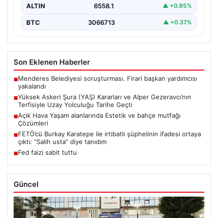
ALTIN
6558.1
▲ +0.95%
BTC
3066713
▲ +0.37%
Son Eklenen Haberler
Menderes Belediyesi soruşturması. Firari başkan yardımcısı
■
yakalandı
Yüksek Askeri Şura (YAŞ) Kararları ve Alper Gezeravcı’nın
■
Terfisiyle Uzay Yolculuğu Tarihe Geçti
Açık Hava Yaşam alanlarında Estetik ve bahçe mutfağı
■
Çözümleri
FETÖ’cü Burkay Karatepe ile irtibatlı şüphelinin ifadesi ortaya
■
çıktı: “Salih usta” diye tanıdım
Fed faizi sabit tuttu
■
Güncel