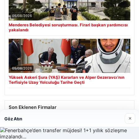
05/08/2026
Menderes Belediyesi soruşturması. Firari başkan yardımcısı
yakalandı
05/08/2026
Yüksek Askeri Şura (YAŞ) Kararları ve Alper Gezeravcı’nın
Terfisiyle Uzay Yolculuğu Tarihe Geçti
Son Eklenen Firmalar
×
Göz Atın