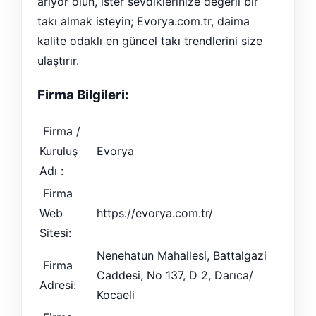
arıyor olun, ister sevdiklerinize değerli bir
takı almak isteyin; Evorya.com.tr, daima
kalite odaklı en güncel takı trendlerini size
ulaştırır.
Firma Bilgileri:
Firma /
Kuruluş
Evorya
Adı :
Firma
Web
https://evorya.com.tr/
Sitesi:
Nenehatun Mahallesi, Battalgazi
Firma
Caddesi, No 137, D 2, Darıca/
Adresi:
Kocaeli