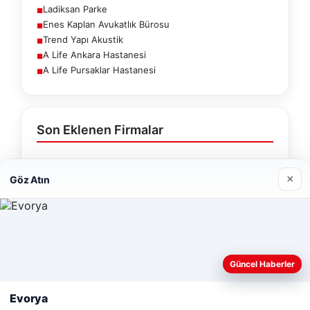
Ladiksan Parke
■
Enes Kaplan Avukatlık Bürosu
■
Trend Yapı Akustik
■
A Life Ankara Hastanesi
■
A Life Pursaklar Hastanesi
■
Son Eklenen Firmalar
Cengiz Sigorta
×
Göz Atın
23/06/2026
Web sitemizi nasıl kullandığınızı daha iyi anlayabilmek,
Güncel Haberler
deneyiminizi kişiselleştirmek ve geliştirmek amacıyla çerezler
kullanıyoruz.
Çerez Politikamız
Evorya
© 2026 Haber Geldi – Güncel Haberler
Reddet
Kabul Et