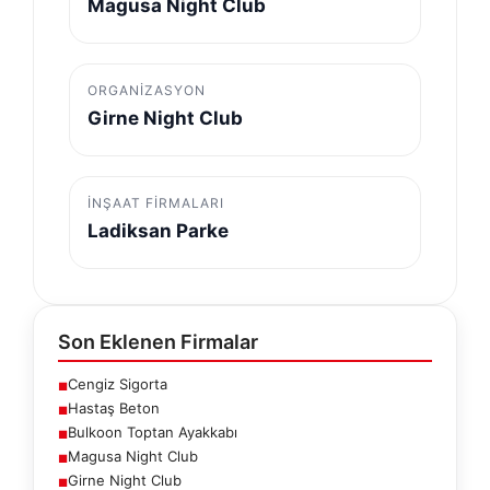
Magusa Night Club
ORGANIZASYON
Girne Night Club
İNŞAAT FIRMALARI
Ladiksan Parke
Son Eklenen Firmalar
Cengiz Sigorta
■
Hastaş Beton
■
Bulkoon Toptan Ayakkabı
■
Magusa Night Club
■
Girne Night Club
■