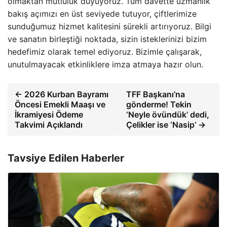
olmaktan mutluluk duyuyoruz. Tüm davette uzmanlık
bakış açımızı en üst seviyede tutuyor, çiftlerimize
sunduğumuz hizmet kalitesini sürekli artırıyoruz. Bilgi
ve sanatın birleştiği noktada, sizin isteklerinizi bizim
hedefimiz olarak temel ediyoruz. Bizimle çalışarak,
unutulmayacak etkinliklere imza atmaya hazır olun.
← 2026 Kurban Bayramı
TFF Başkanı’na
Öncesi Emekli Maaşı ve
gönderme! Tekin
İkramiyesi Ödeme
‘Neyle övündük’ dedi,
Takvimi Açıklandı
Çelikler ise ‘Nasip’ →
Tavsiye Edilen Haberler