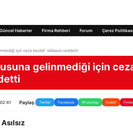
Güncel Haberler
Firma Rehberi
Forum
Çerez Politikas
diği için ceza kesildi” iddiasını reddetti
suna gelinmediği için cez
detti
Paylaş:
 02:41
Twitter
Facebook
WhatsApp
Reddit
Pinte
Asılsız