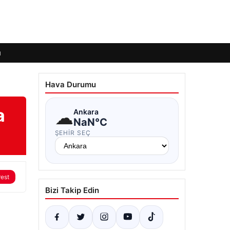
ı
Hava Durumu
a
☁
Ankara
NaN°C
ŞEHIR SEÇ
rest
Bizi Takip Edin