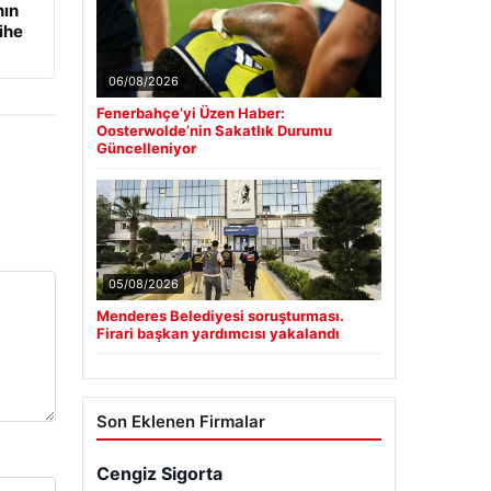
nın
ihe
06/08/2026
Fenerbahçe’yi Üzen Haber:
Oosterwolde’nin Sakatlık Durumu
Güncelleniyor
05/08/2026
Menderes Belediyesi soruşturması.
Firari başkan yardımcısı yakalandı
Son Eklenen Firmalar
Cengiz Sigorta