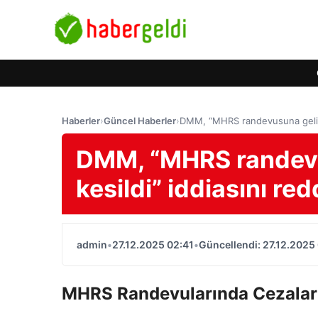
Haberler
›
Güncel Haberler
›
DMM, “MHRS randevusuna gelinme
DMM, “MHRS randevu
kesildi” iddiasını red
admin
•
27.12.2025 02:41
•
Güncellendi: 27.12.2025
MHRS Randevularında Cezalar 