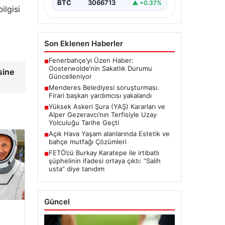
BTC
3066713
▲ +0.37%
ilgisi
Son Eklenen Haberler
Fenerbahçe’yi Üzen Haber:
■
Oosterwolde’nin Sakatlık Durumu
sine
Güncelleniyor
Menderes Belediyesi soruşturması.
■
Firari başkan yardımcısı yakalandı
Yüksek Askeri Şura (YAŞ) Kararları ve
■
Alper Gezeravcı’nın Terfisiyle Uzay
Yolculuğu Tarihe Geçti
Açık Hava Yaşam alanlarında Estetik ve
■
bahçe mutfağı Çözümleri
FETÖ’cü Burkay Karatepe ile irtibatlı
■
şüphelinin ifadesi ortaya çıktı: “Salih
usta” diye tanıdım
Güncel