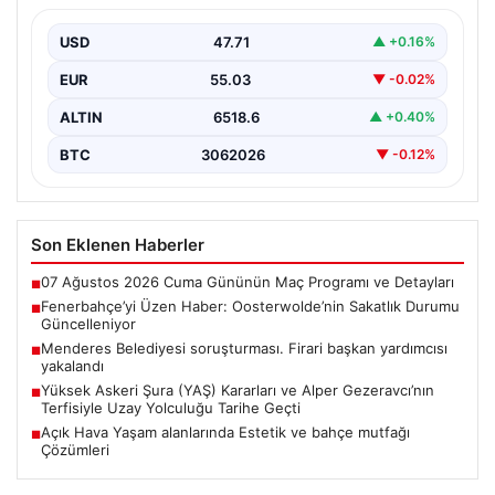
Güncelleniyor
USD
47.71
▲ +0.16%
Fenerbahçe futbol ailesi, geçtiğimiz günlerde oynanan
Sturm Graz maçı sonrası önemli bir haberle sarsıldı.…
EUR
55.03
▼ -0.02%
ALTIN
6518.6
▲ +0.40%
BTC
3062026
▼ -0.12%
Son Eklenen Haberler
07 Ağustos 2026 Cuma Gününün Maç Programı ve Detayları
■
Fenerbahçe’yi Üzen Haber: Oosterwolde’nin Sakatlık Durumu
■
Güncelleniyor
Menderes Belediyesi soruşturması. Firari başkan yardımcısı
■
yakalandı
Yüksek Askeri Şura (YAŞ) Kararları ve Alper Gezeravcı’nın
■
Terfisiyle Uzay Yolculuğu Tarihe Geçti
Açık Hava Yaşam alanlarında Estetik ve bahçe mutfağı
■
Çözümleri