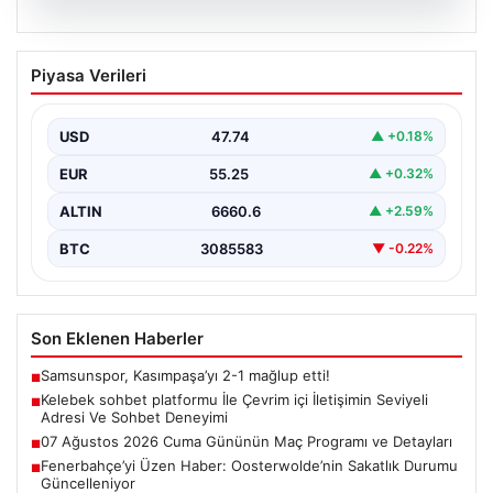
08.08.2026
Kelebek sohbet platformu İle Çevrim içi
Piyasa Verileri
İletişimin Seviyeli Adresi Ve Sohbet
Deneyimi
USD
47.74
▲ +0.18%
İnternet çağında bireylerin güvenli bir şekilde bağlantı
sağlaması büyük bir değer ifade etmektedir. Güncel…
EUR
55.25
▲ +0.32%
ALTIN
6660.6
▲ +2.59%
BTC
3085583
▼ -0.22%
Son Eklenen Haberler
Samsunspor, Kasımpaşa’yı 2-1 mağlup etti!
■
Kelebek sohbet platformu İle Çevrim içi İletişimin Seviyeli
■
Adresi Ve Sohbet Deneyimi
07 Ağustos 2026 Cuma Gününün Maç Programı ve Detayları
■
Fenerbahçe’yi Üzen Haber: Oosterwolde’nin Sakatlık Durumu
■
Güncelleniyor