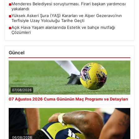
Menderes Belediyesi soruşturması. Firari başkan yardımcısı
■
yakalandı
Yüksek Askeri Şura (YAŞ) Kararları ve Alper Gezeravcı’nın
■
Terfisiyle Uzay Yolculuğu Tarihe Geçti
Açık Hava Yaşam alanlarında Estetik ve bahçe mutfağı
■
Çözümleri
Güncel
07/08/2026
07 Ağustos 2026 Cuma Gününün Maç Programı ve Detayları
06/08/2026