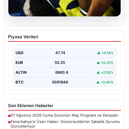
06.08.2026
Fenerbahçe’yi Üzen Haber:
Piyasa Verileri
Oosterwolde’nin Sakatlık Durumu
Güncelleniyor
USD
47.74
▲ +0.18%
Fenerbahçe futbol ailesi, geçtiğimiz günlerde oynanan
Sturm Graz maçı sonrası önemli bir haberle sarsıldı.…
EUR
55.25
▲ +0.32%
ALTIN
6660.6
▲ +2.59%
BTC
3091949
▲ +0.90%
Son Eklenen Haberler
07 Ağustos 2026 Cuma Gününün Maç Programı ve Detayları
■
Fenerbahçe’yi Üzen Haber: Oosterwolde’nin Sakatlık Durumu
■
Güncelleniyor